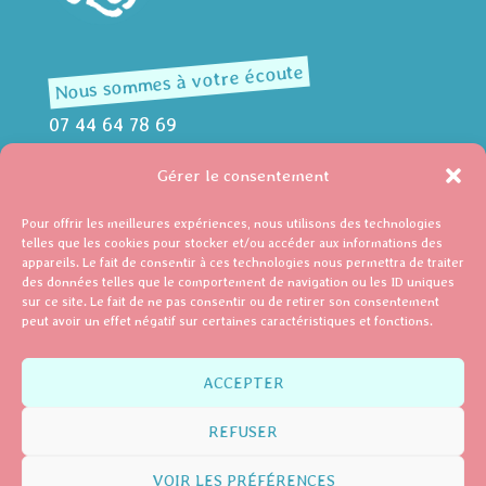
Nous sommes à votre écoute
07 44 64 78 69
contactlc@leflot-baiedesomme.fr
Gérer le consentement
À savoir
Pour offrir les meilleures expériences, nous utilisons des technologies
telles que les cookies pour stocker et/ou accéder aux informations des
Mentions légales
&
CGV
appareils. Le fait de consentir à ces technologies nous permettra de traiter
des données telles que le comportement de navigation ou les ID uniques
Politique de confidentialité
sur ce site. Le fait de ne pas consentir ou de retirer son consentement
peut avoir un effet négatif sur certaines caractéristiques et fonctions.
Gardons le contact
ACCEPTER
La
newsletter
REFUSER
qui envoie du rêve !
VOIR LES PRÉFÉRENCES