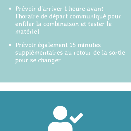
Prévoir d’arriver 1 heure avant
l’horaire de départ communiqué pour
enfiler la combinaison et tester le
matériel
Prévoir également 15 minutes
supplémentaires au retour de la sortie
pour se changer
