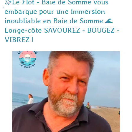
🦭Le Flot - Baie de Somme vous
embarque pour une immersion
inoubliable en Baie de Somme 🌊
Longe-côte SAVOUREZ - BOUGEZ -
VIBREZ !